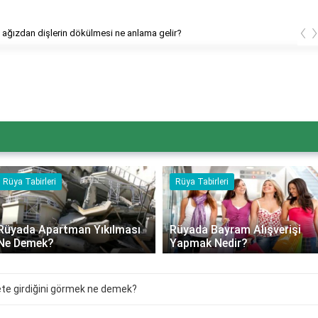
‹
ağızdan dişlerin dökülmesi ne anlama gelir?
Rüya Tabirleri
Rüya Tabirleri
Rüyada Apartman Yıkılması
Rüyada Bayram Alışverişi
Ne Demek?
Yapmak Nedir?
te girdiğini görmek ne demek?