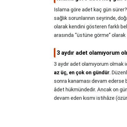
Islama göre adet kaç gün sürer?
sağlık sorunlarının seyrinde, d
olarak kendini gösteren farklı belir
arasında “üstüne görme” olarak 
3 aydır adet olamıyorum ol
3 aydır adet olamıyorum olmak i
az üç, en çok on gündür
. Düzen
sonra kanaması devam ederse 
âdet hükmündedir. Ancak on gün
devam eden kısmı istihâze (özür) 