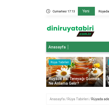
Yeni
gelin olduğunu görmek ne anlama gelir?
Cumartesi 17:13
Rüyada 
Anasayfa
abirleri
Rüya Tabirleri
‹
a Berrak Göl Görmek
Rüyada Bal Tereyağı Görmek
lama Gelir?
Ne Anlama Gelir?
Anasayfa
Rüya Tabirleri
Rüyada ade