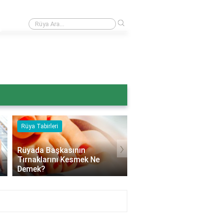
›
Rüyada ağaçtan armut toplamak ne anlama gelir?
Rüya Tabirleri
Rüya Tabirleri
›
Rüyada Başkasının
Tırnaklarını Kesmek Ne
Rüyada Beyaz Çiçek A
Demek?
Ağaç Görmek Ne Deme