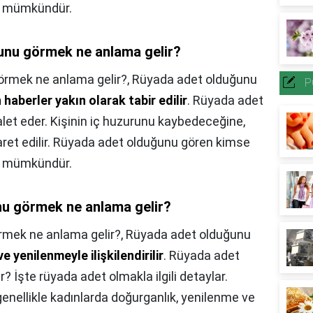
si mümkündür.
unu görmek ne anlama gelir?
örmek ne anlama gelir?,
Rüyada adet olduğunu
P
 haberler yakın olarak tabir edilir
. Rüyada adet
alet eder. Kişinin iç huzurunu kaybedeceğine,
ret edilir. Rüyada adet olduğunu gören kimse
si mümkündür.
u görmek ne anlama gelir?
mek ne anlama gelir?,
Rüyada adet olduğunu
e yenilenmeyle ilişkilendirilir
. Rüyada adet
 İşte rüyada adet olmakla ilgili detaylar.
nellikle kadınlarda doğurganlık, yenilenme ve