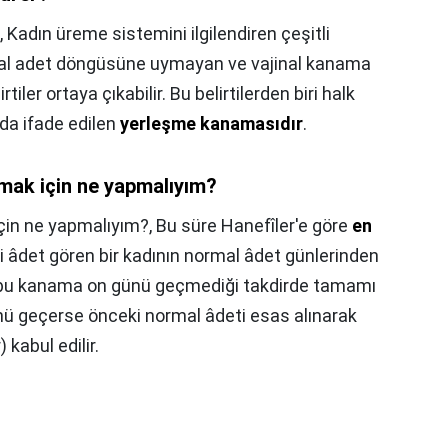
,
Kadın üreme sistemini ilgilendiren çeşitli
oğal adet döngüsüne uymayan ve vajinal kanama
tiler ortaya çıkabilir. Bu belirtilerden biri halk
da ifade edilen
yerleşme kanamasıdır
.
mak için ne yapmalıyım?
çin ne yapmalıyım?,
Bu süre Hanefîler'e göre
en
li âdet gören bir kadının normal âdet günlerinden
bu kanama on günü geçmediği takdirde tamamı
ü geçerse önceki normal âdeti esas alınarak
kabul edilir.