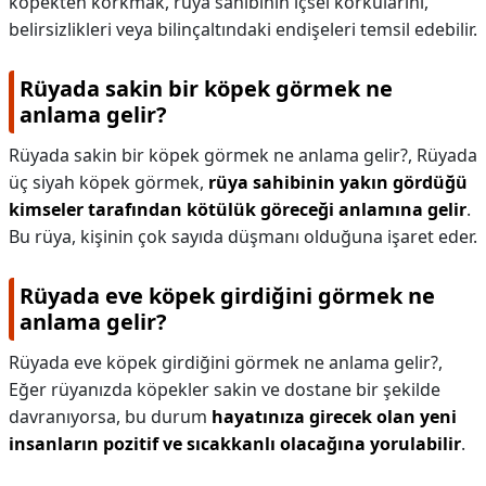
köpekten korkmak, rüya sahibinin içsel korkularını,
belirsizlikleri veya bilinçaltındaki endişeleri temsil edebilir.
Rüyada sakin bir köpek görmek ne
anlama gelir?
Rüyada sakin bir köpek görmek ne anlama gelir?,
Rüyada
üç siyah köpek görmek,
rüya sahibinin yakın gördüğü
kimseler tarafından kötülük göreceği anlamına gelir
.
Bu rüya, kişinin çok sayıda düşmanı olduğuna işaret eder.
Rüyada eve köpek girdiğini görmek ne
anlama gelir?
Rüyada eve köpek girdiğini görmek ne anlama gelir?,
Eğer rüyanızda köpekler sakin ve dostane bir şekilde
davranıyorsa, bu durum
hayatınıza girecek olan yeni
insanların pozitif ve sıcakkanlı olacağına yorulabilir
.