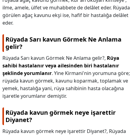
rüyada ağaç kavunu görmek, Kur'ân okuyan kimseye ,
ilme, amele, ülfet ve muhabbete de delâlet eder. Rüyada
görülen ağaç kavunu ekşi ise, hafif bir hastalığa delâlet
eder.
Rüyada Sarı kavun Görmek Ne Anlama
gelir?
Rüyada Sarı kavun Görmek Ne Anlama gelir?,
Rüya
sahibi hastalanır veya ailesinden biri hastalanır
şeklinde yorumlanır
. Yine Kirmani'nin yorumuna göre;
rüyada kavun görmek, kavunu koparmak, toplamak ve
yemek, hastalığa yani, rüya sahibinin hasta olacağına
işaretle yorumlanır demiştir.
Rüyada kavun görmek neye işarettir
Diyanet?
Rüyada kavun görmek neye işarettir Diyanet?,
Rüyada