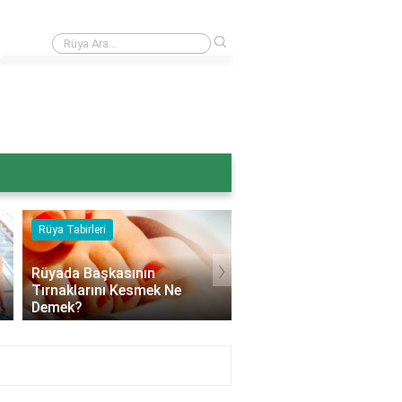
›
Rüyada ağaçtan armut toplamak ne anlama gelir?
Rüya Tabirleri
Rüya Tabirleri
›
Rüyada Başkasının
Tırnaklarını Kesmek Ne
Rüyada Beyaz Çiçek A
Demek?
Ağaç Görmek Ne Deme