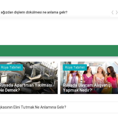
‹
ağızdan dişlerin dökülmesi ne anlama gelir?
Rüya Tabirleri
Rüya Tabirleri
Rüyada Apartman Yıkılması
Rüyada Bayram Alışverişi
Ne Demek?
Yapmak Nedir?
asının Elini Tutmak Ne Anlamına Gelir?