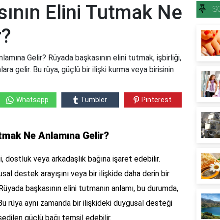
ının Elini Tutmak Ne
S
r?
amına Gelir? Rüyada başkasının elini tutmak, işbirliği,
 gelir. Bu rüya, güçlü bir ilişki kurma veya birisinin
Whatsapp
Tumbler
Pinterest
utmak Ne Anlamına Gelir?
i, dostluk veya arkadaşlık bağına işaret edebilir.
al destek arayışını veya bir ilişkide daha derin bir
. Rüyada başkasının elini tutmanın anlamı, bu durumda,
u rüya aynı zamanda bir ilişkideki duygusal desteği
sedilen güçlü bağı temsil edebilir.