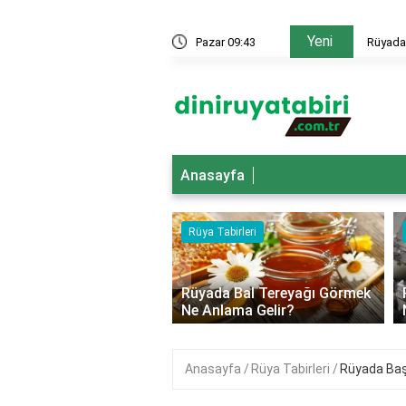
Yeni
gelin olduğunu görmek ne anlama gelir?
Pazar 09:43
Rüyada 
Anasayfa
abirleri
Rüya Tabirleri
‹
a Berrak Göl Görmek
Rüyada Bal Tereyağı Görmek
lama Gelir?
Ne Anlama Gelir?
Anasayfa
Rüya Tabirleri
Rüyada Başk